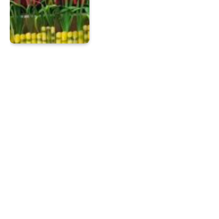
Hamriani Kassa Ajak Seluruh
Elemen Bersatu Lawan
Stunting
Ajeng Nadya
22 Jun 2026