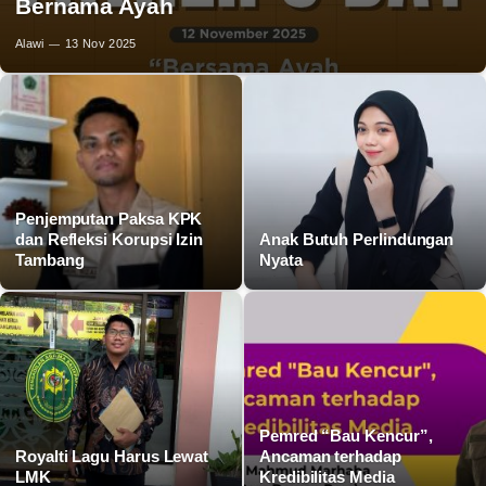
Bernama Ayah
Alawi
13 Nov 2025
Penjemputan Paksa KPK
dan Refleksi Korupsi Izin
Anak Butuh Perlindungan
Tambang
Nyata
Pemred “Bau Kencur”,
Royalti Lagu Harus Lewat
Ancaman terhadap
LMK
Kredibilitas Media