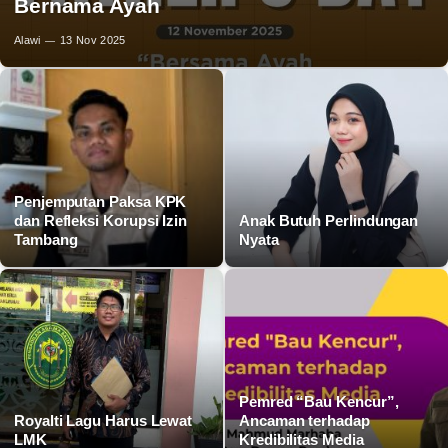
Bernama Ayah
Alawi
13 Nov 2025
Penjemputan Paksa KPK
dan Refleksi Korupsi Izin
Anak Butuh Perlindungan
Tambang
Nyata
Pemred “Bau Kencur”,
Royalti Lagu Harus Lewat
Ancaman terhadap
LMK
Kredibilitas Media