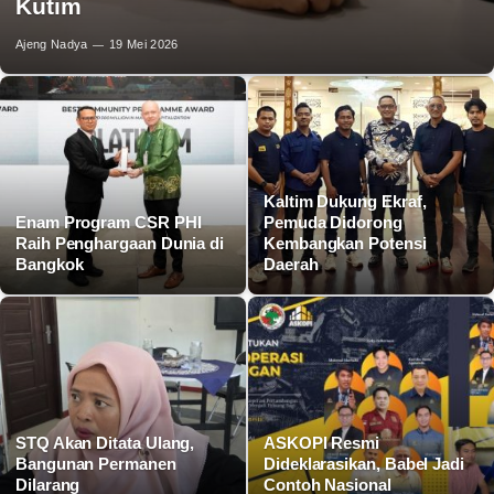
Kutim
Ajeng Nadya
19 Mei 2026
Kaltim Dukung Ekraf,
Enam Program CSR PHI
Pemuda Didorong
Raih Penghargaan Dunia di
Kembangkan Potensi
Bangkok
Daerah
STQ Akan Ditata Ulang,
ASKOPI Resmi
Bangunan Permanen
Dideklarasikan, Babel Jadi
Dilarang
Contoh Nasional