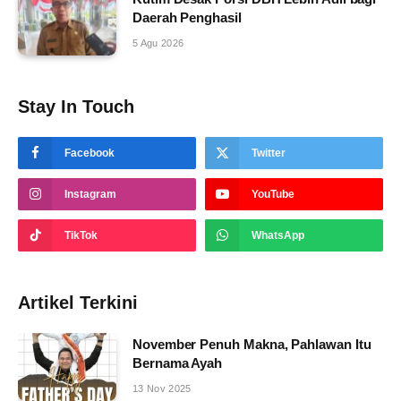
Daerah Penghasil
5 Agu 2026
Stay In Touch
Facebook
Twitter
Instagram
YouTube
TikTok
WhatsApp
Artikel Terkini
November Penuh Makna, Pahlawan Itu
Bernama Ayah
13 Nov 2025