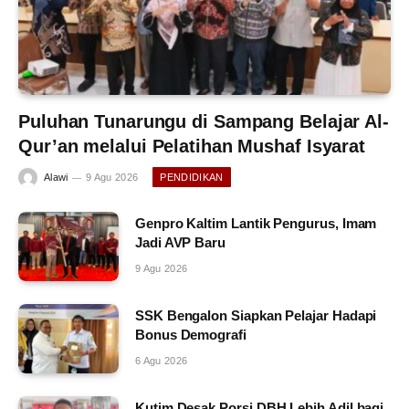
Puluhan Tunarungu di Sampang Belajar Al-
Qur’an melalui Pelatihan Mushaf Isyarat
Alawi
9 Agu 2026
PENDIDIKAN
Genpro Kaltim Lantik Pengurus, Imam
Jadi AVP Baru
9 Agu 2026
SSK Bengalon Siapkan Pelajar Hadapi
Bonus Demografi
6 Agu 2026
Kutim Desak Porsi DBH Lebih Adil bagi