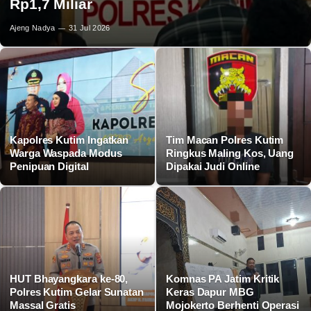
Rp1,7 Miliar
Ajeng Nadya
31 Jul 2026
Kapolres Kutim Ingatkan
Tim Macan Polres Kutim
Warga Waspada Modus
Ringkus Maling Kos, Uang
Penipuan Digital
Dipakai Judi Online
HUT Bhayangkara ke-80,
Komnas PA Jatim Kritik
Polres Kutim Gelar Sunatan
Keras Dapur MBG
Massal Gratis
Mojokerto Berhenti Operasi