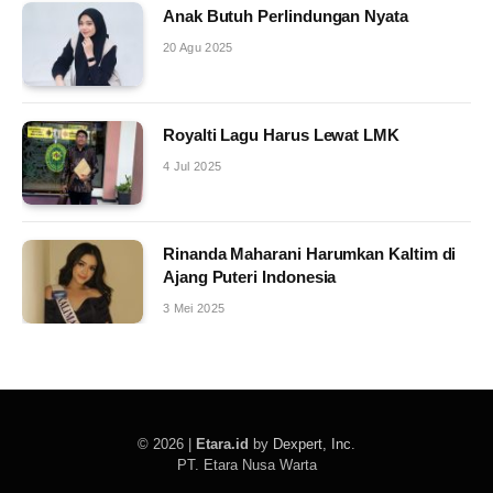
Anak Butuh Perlindungan Nyata
20 Agu 2025
Royalti Lagu Harus Lewat LMK
4 Jul 2025
Rinanda Maharani Harumkan Kaltim di
Ajang Puteri Indonesia
3 Mei 2025
© 2026 |
Etara.id
by
Dexpert, Inc
.
PT. Etara Nusa Warta