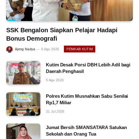
SSK Bengalon Siapkan Pelajar Hadapi
Bonus Demografi
Ajeng Nadya
6 Agu 2026
PEMKAB KUTIM
Kutim Desak Porsi DBH Lebih Adil bagi
Daerah Penghasil
5 Agu 2026
Polres Kutim Musnahkan Sabu Senilai
Rp1,7 Miliar
31 Jul 2026
Jumat Bersih SMANSATARA Satukan
Sekolah dan Orang Tua