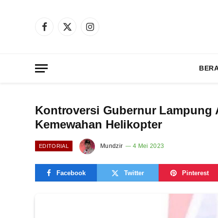
Facebook
X
Instagram
(Twitter)
BER
Kontroversi Gubernur Lampung Ari
Kemewahan Helikopter
Mundzir
4 Mei 2023
EDITORIAL
Facebook
Twitter
Pinterest