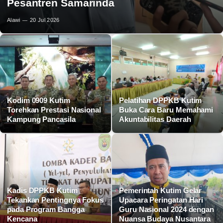
Pesantren Samarinda
Alawi
20 Jul 2026
Kodim 0909 Kutim
Pelatihan DPPKB Kutim
Torehkan Prestasi Nasional
Buka Cara Baru Memahami
Kampung Pancasila
Akuntabilitas Daerah
Kadis DPPKB Kutim
Pemerintah Kutim Gelar
Tekankan Pentingnya Fokus
Upacara Peringatan Hari
pada Program Bangga
Guru Nasional 2024 dengan
Kencana
Nuansa Budaya Nusantara