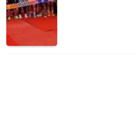
Motor Classic Warnai HSN
2024, Gus Wahid : Santri
Jangan Terpinggirkan Harus
Exis Berkiprah, Tidak
Tertinggal Seperti Masa Lalu
Dianpratiwi
22 Okt 2024