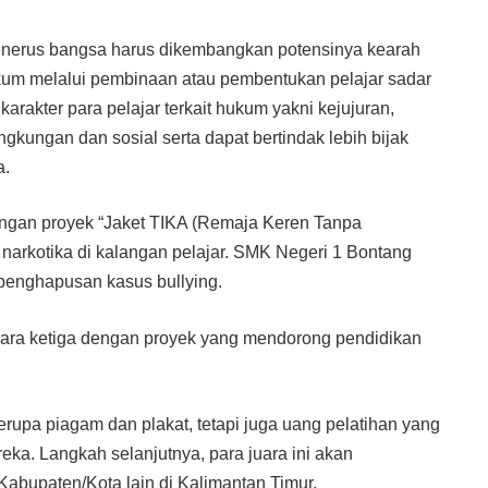
penerus bangsa harus dikembangkan potensinya kearah
kum melalui pembinaan atau pembentukan pelajar sadar
rakter para pelajar terkait hukum yakni kejujuran,
ingkungan dan sosial serta dapat bertindak lebih bijak
a.
engan proyek “Jaket TIKA (Remaja Keren Tanpa
 narkotika di kalangan pelajar. SMK Negeri 1 Bontang
penghapusan kasus bullying.
uara ketiga dengan proyek yang mendorong pendidikan
upa piagam dan plakat, tetapi juga uang pelatihan yang
ka. Langkah selanjutnya, para juara ini akan
 Kabupaten/Kota lain di Kalimantan Timur.