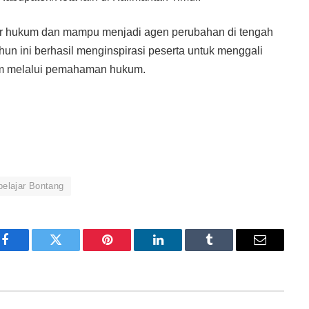
ar hukum dan mampu menjadi agen perubahan di tengah
un ini berhasil menginspirasi peserta untuk menggali
m melalui pemahaman hukum.
pelajar Bontang
Facebook
Twitter
Pinterest
LinkedIn
Tumblr
Email