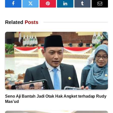
Facebook
Twitter
Pinterest
LinkedIn
Tumblr
Email
Related
Posts
Seno Aji Bantah Jadi Otak Hak Angket terhadap Rudy
Mas’ud