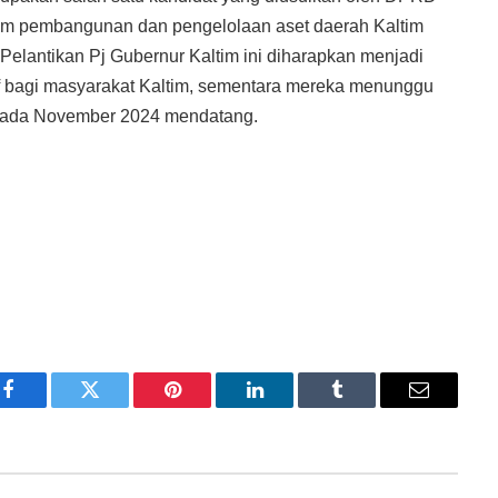
lam pembangunan dan pengelolaan aset daerah Kaltim
elantikan Pj Gubernur Kaltim ini diharapkan menjadi
f bagi masyarakat Kaltim, sementara mereka menunggu
 pada November 2024 mendatang.
Facebook
Twitter
Pinterest
LinkedIn
Tumblr
Email