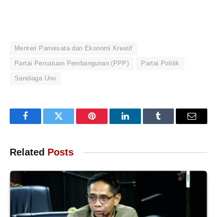
Menteri Pariwisata dan Ekonomi Kreatif
Partai Persatuan Pembangunan (PPP)
Partai Politik
Sandiaga Uno
Facebook
Twitter
Pinterest
LinkedIn
Tumblr
Email
Related
Posts