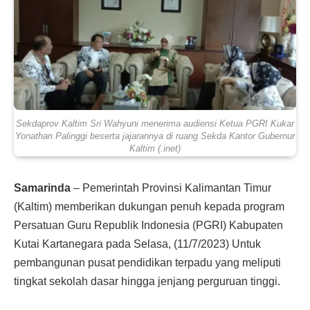
Sekdaprov Kaltim Sri Wahyuni menerima audiensi Ketua PGRI Kukar
Yonathan Palinggi beserta jajarannya di ruang Sekda Kantor Gubernur
Kaltim (.inet)
Samarinda
– Pemerintah Provinsi Kalimantan Timur
(Kaltim) memberikan dukungan penuh kepada program
Persatuan Guru Republik Indonesia (PGRI) Kabupaten
Kutai Kartanegara pada Selasa, (11/7/2023) Untuk
pembangunan pusat pendidikan terpadu yang meliputi
tingkat sekolah dasar hingga jenjang perguruan tinggi.