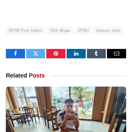
DPRD Prov Kaltim
SKK Migas
SPBU
Sutomo Jabir
Facebook
Twitter
Pinterest
LinkedIn
Tumblr
Email
Related
Posts