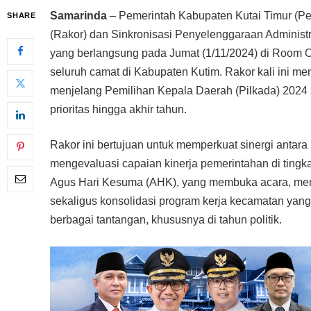
Samarinda
– Pemerintah Kabupaten Kutai Timur (P
SHARE
(Rakor) dan Sinkronisasi Penyelenggaraan Administr
yang berlangsung pada Jumat (1/11/2024) di Room Oas
seluruh camat di Kabupaten Kutim. Rakor kali ini m
menjelang Pemilihan Kepala Daerah (Pilkada) 2024 s
prioritas hingga akhir tahun.
Rakor ini bertujuan untuk memperkuat sinergi antar
mengevaluasi capaian kinerja pemerintahan di tingk
Agus Hari Kesuma (AHK), yang membuka acara, men
sekaligus konsolidasi program kerja kecamatan yan
berbagai tantangan, khususnya di tahun politik.