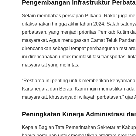
Pengembangan Infrastruktur Perbat
Selain membahas persiapan Pilkada, Rakor juga me
dilaksanakan hingga akhir tahun 2024. Salah satuny
perbatasan, yang menjadi prioritas Pemkab Kutim d
masyarakat. Agus menugaskan Camat Teluk Pandan 
direncanakan sebagai tempat pembangunan rest area
ini direncanakan untuk memfasilitasi transportasi l
masyarakat yang melintas.
“Rest area ini penting untuk memberikan kenyamanan
Kartanegara dan Berau. Kami ingin memastikan ada 
masyarakat, khususnya di wilayah perbatasan,” ujar 
Peningkatan Kinerja Administrasi 
Kepala Bagian Tata Pemerintahan Sekretariat Kabup
hanya bertujuan untuk memastikan program-program b