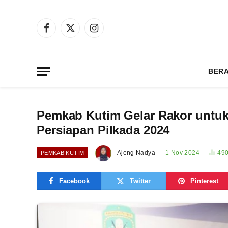
Facebook
X
Instagram
(Twitter)
BER
Pemkab Kutim Gelar Rakor untuk
Persiapan Pilkada 2024
Ajeng Nadya
1 Nov 2024
49
PEMKAB KUTIM
Facebook
Twitter
Pinterest