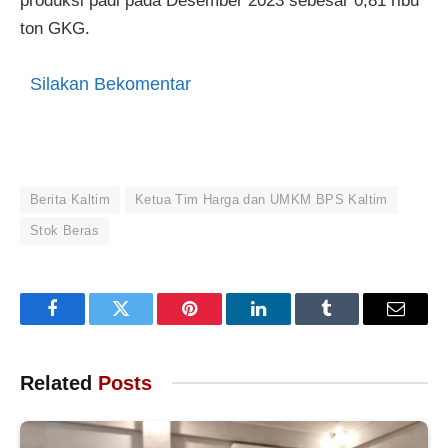
produksi padi pada Desember 2023 sebesar 0,81 ribu
ton GKG.
Silakan Bekomentar
Berita Kaltim
Ketua Tim Harga dan UMKM BPS Kaltim
Stok Beras
Facebook
Twitter
Pinterest
LinkedIn
Tumblr
Email
Related
Posts