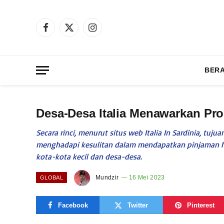
Facebook
X
Instagram
(Twitter)
BER
Desa-Desa Italia Menawarkan Pro
Secara rinci, menurut situs web Italia In Sardinia, 
menghadapi kesulitan dalam mendapatkan pinjaman hi
kota-kota kecil dan desa-desa.
Mundzir
16 Mei 2023
GLOBAL
Facebook
Twitter
Pinterest