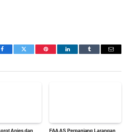
Facebook
Twitter
Pinterest
LinkedIn
Tumblr
Email
orot Anies dan
FAA AS Perpanjang Larangan