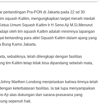
ar pertandingan Pra-PON di Jakarta pada 22 sd 30
tim squash Kaltim, mengungkapkan target meraih medali
h Ketua Umum Squash Kaltim Ir H Seno Aji M.Si.Menurut
dapi oleh tim squash Kaltim adalah minimnya lapangan
t bertanding para atlet Squash Kaltim dalam ajang yang
a Bung Karno Jakarta.
ta, sebaliknya, telah dilengkapi dengan fasilitas
g tim Kaltim tetap tidak bisa dipandang sebelah mata,
r. Johny Marthen Londong menjelaskan bahwa timnya telah
 dengan keterbatasan fasilitas. Ia tak lupa menyampaikan
o Aji atas dukungan dan sarana-prasarana yang
ukung sepenuh hati.