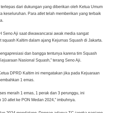
idak terlepas dari dukungan yang diberikan oleh Ketua Umum
a keseluruhan. Para atlet telah memberikan yang terbaik
a.
H Seno Aji saat diwawancarai awak media sangat
et squash Kaltim dalam ajang Kejurnas Squash di Jakarta.
engapresiasi dan bangga tentunya karena tim Squash
Kejuaraan Nasional Squash,” terang Seno Aji.
 Ketua DPRD Kaltim ini mengatakan jika pada Kejuaraan
rsembahkan 1 emas.
ses meraih 1 emas, 1 perak dan 3 perunggu, ini
 10 atlet ke PON Medan 2024,” imbuhnya.
dan 2024 mendatang. Dengan adanya TC jangka panjang