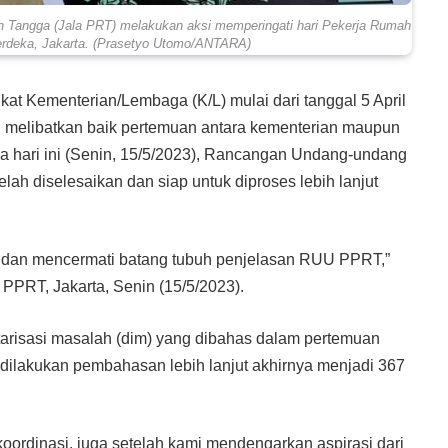
ah Tangga (Jala PRT) melakukan aksi memperingati hari Pekerja Rumah
erdeka, Jakarta. (Prasetyo Utomo/ANTARA)
gkat Kementerian/Lembaga (K/L) mulai dari tanggal 5 April
g melibatkan baik pertemuan antara kementerian maupun
ada hari ini (Senin, 15/5/2023), Rancangan Undang-undang
h diselesaikan dan siap untuk diproses lebih lanjut
r, dan mencermati batang tubuh penjelasan RUU PPRT,”
 PPRT, Jakarta, Senin (15/5/2023).
tarisasi masalah (dim) yang dibahas dalam pertemuan
 dilakukan pembahasan lebih lanjut akhirnya menjadi 367
oordinasi, juga setelah kami mendengarkan aspirasi dari