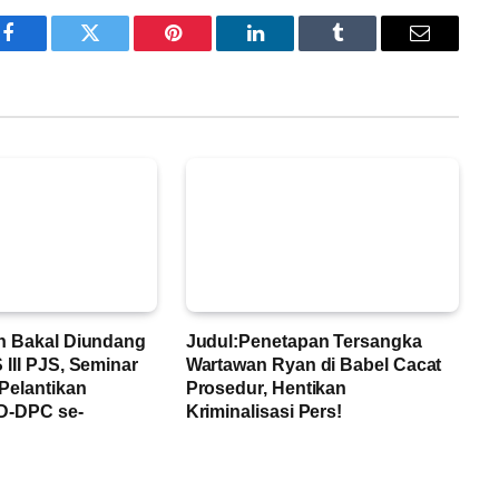
Facebook
Twitter
Pinterest
LinkedIn
Tumblr
Email
n Bakal Diundang
Judul:Penetapan Tersangka
III PJS, Seminar
Wartawan Ryan di Babel Cacat
Pelantikan
Prosedur, Hentikan
D-DPC se-
Kriminalisasi Pers!