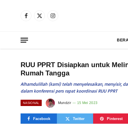
Facebook
X
Instagram
(Twitter)
BER
RUU PPRT Disiapkan untuk Meli
Rumah Tangga
Alhamdulillah (kami) telah menyelesaikan, menyisir, 
dalam konferensi pers rapat koordinasi RUU PPRT
Mundzir
15 Mei 2023
NASIONAL
Facebook
Twitter
Pinterest