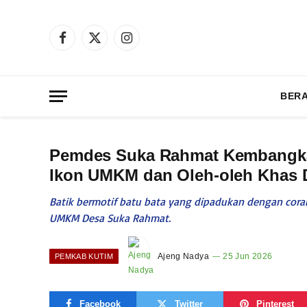
Facebook
X
Instagram
(Twitter)
BER
Pemdes Suka Rahmat Kembangkan
Ikon UMKM dan Oleh-oleh Khas 
Batik bermotif batu bata yang dipadukan dengan cora
UMKM Desa Suka Rahmat.
Ajeng Nadya
25 Jun 2026
PEMKAB KUTIM
Facebook
Twitter
Pinterest