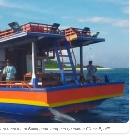
k pemancing di Balikpapan yang menggunakan C'ketz Epofill