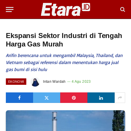
Ekspansi Sektor Industri di Tengah
Harga Gas Murah
Arifin berencana untuk mengambil Malaysia, Thailand, dan
Vietnam sebagai referensi dalam menentukan harga jual
gas bumi di sisi hulu
Intan Wardah
4 Agu 2023
EKONOMI