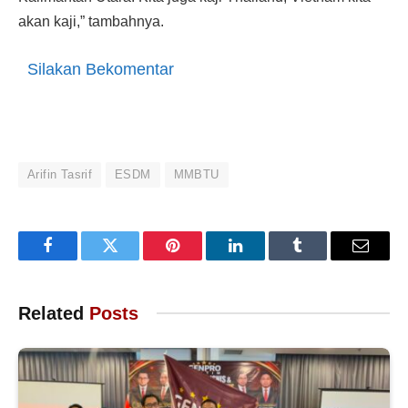
akan kaji,” tambahnya.
Silakan Bekomentar
Arifin Tasrif
ESDM
MMBTU
Facebook
Twitter
Pinterest
LinkedIn
Tumblr
Email
Related
Posts