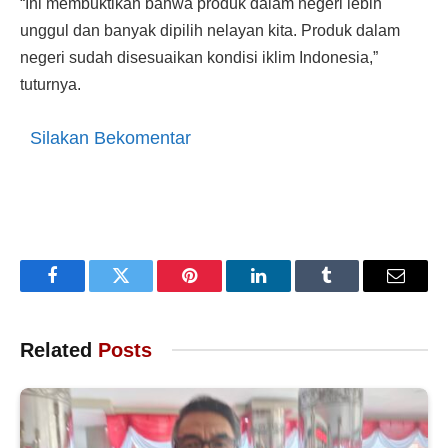
“Ini membuktikan bahwa produk dalam negeri lebih
unggul dan banyak dipilih nelayan kita. Produk dalam
negeri sudah disesuaikan kondisi iklim Indonesia,”
tuturnya.
Silakan Bekomentar
Facebook
Twitter
Pinterest
LinkedIn
Tumblr
Email
Related
Posts