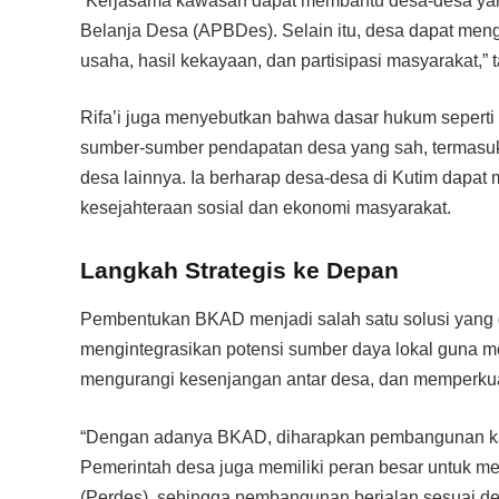
“Kerjasama kawasan dapat membantu desa-desa ya
Belanja Desa (APBDes). Selain itu, desa dapat meng
usaha, hasil kekayaan, dan partisipasi masyarakat,”
Rifa’i juga menyebutkan bahwa dasar hukum seper
sumber-sumber pendapatan desa yang sah, termasuk 
desa lainnya. Ia berharap desa-desa di Kutim dapat
kesejahteraan sosial dan ekonomi masyarakat.
Langkah Strategis ke Depan
Pembentukan BKAD menjadi salah satu solusi yang 
mengintegrasikan potensi sumber daya lokal guna 
mengurangi kesenjangan antar desa, dan memperkua
“Dengan adanya BKAD, diharapkan pembangunan kawa
Pemerintah desa juga memiliki peran besar untuk m
(Perdes), sehingga pembangunan berjalan sesuai den