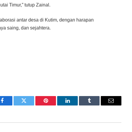
ai Timur,” tutup Zainal.
aborasi antar desa di Kutim, dengan harapan
a saing, dan sejahtera.
Facebook
Twitter
Pinterest
LinkedIn
Tumblr
Email