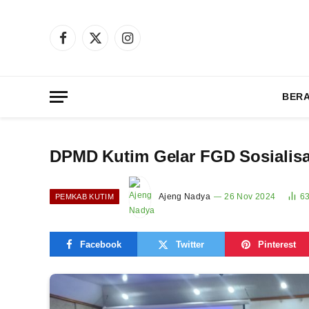
Facebook
X
Instagram
(Twitter)
BER
DPMD Kutim Gelar FGD Sosialis
Ajeng Nadya
26 Nov 2024
6
PEMKAB KUTIM
Facebook
Twitter
Pinterest