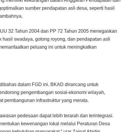
ng memiliki kekurangan dalam Anggaran Pendapatan dan
optimalkan sumber pendapatan asli desa, seperti hasil
 tambahnya.
ti UU 32 Tahun 2004 dan PP 72 Tahun 2005 menegaskan
hasil swadaya, gotong royong, dan pendapatan asli
 memanfaatkan peluang ini untuk meningkatkan
dibahas dalam FGD ini. BKAD dirancang untuk
mendorong pengembangan sosial-ekonomi wilayah,
t pembangunan infrastruktur yang merata.
san pedesaan dapat lebih terarah dan terintegrasi.
enentukan kewenangan lokal melalui Peraturan Desa
gan kebutuhan masyarakat,” ujar Zainal Abidin.