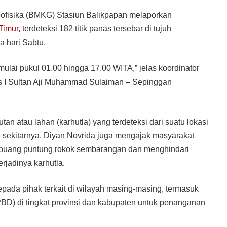
eofisika (BMKG) Stasiun Balikpapan melaporkan
Timur
, terdeteksi 182 titik panas tersebar di tujuh
a hari Sabtu.
 mulai pukul 01.00 hingga 17.00 WITA,” jelas koordinator
as I Sultan Aji Muhammad Sulaiman – Sepinggan
an atau lahan (karhutla) yang terdeteksi dari suatu lokasi
n sekitarnya. Diyan Novrida juga mengajak masyarakat
embuang puntung rokok sembarangan dan menghindari
jadinya karhutla.
 kepada pihak terkait di wilayah masing-masing, termasuk
) di tingkat provinsi dan kabupaten untuk penanganan