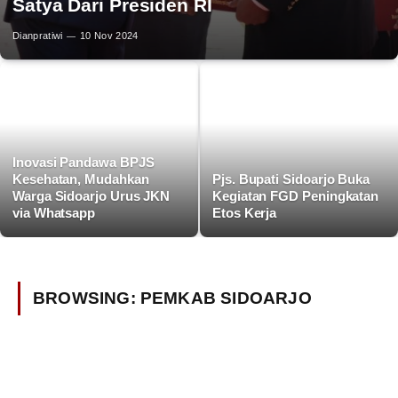
Satya Dari Presiden RI
Dianpratiwi
10 Nov 2024
Inovasi Pandawa BPJS
Kesehatan, Mudahkan
Pjs. Bupati Sidoarjo Buka
Warga Sidoarjo Urus JKN
Kegiatan FGD Peningkatan
via Whatsapp
Etos Kerja
BROWSING:
PEMKAB SIDOARJO