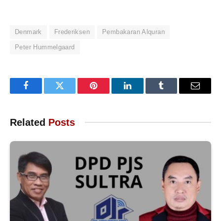
Denmark
Frederiksen
Pembakaran Alquran
Peter Hummelgaard
Facebook
Twitter
Pinterest
LinkedIn
Tumblr
Email
Related
Posts