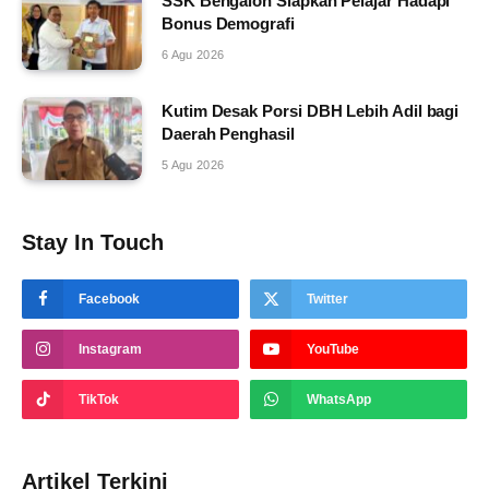
SSK Bengalon Siapkan Pelajar Hadapi
Bonus Demografi
6 Agu 2026
Kutim Desak Porsi DBH Lebih Adil bagi
Daerah Penghasil
5 Agu 2026
Stay In Touch
Facebook
Twitter
Instagram
YouTube
TikTok
WhatsApp
Artikel Terkini