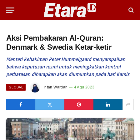
Aksi Pembakaran Al-Quran:
Denmark & Swedia Ketar-ketir
Menteri Kehakiman Peter Hummelgaard menyampaikan
bahwa keputusan resmi untuk meningkatkan kontrol
perbatasan diharapkan akan diumumkan pada hari Kamis
Intan Wardah
4 Agu 2023
GLOBAL