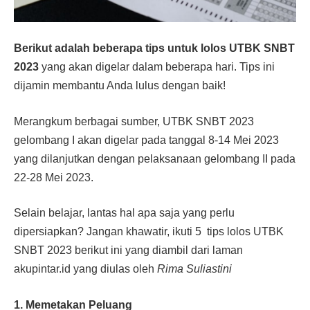
Berikut adalah beberapa tips untuk lolos UTBK SNBT
2023
yang akan digelar dalam beberapa hari. Tips ini
dijamin membantu Anda lulus dengan baik!
Merangkum berbagai sumber, UTBK SNBT 2023
gelombang I akan digelar pada tanggal 8-14 Mei 2023
yang dilanjutkan dengan pelaksanaan gelombang II pada
22-28 Mei 2023.
Selain belajar, lantas hal apa saja yang perlu
dipersiapkan? Jangan khawatir, ikuti 5 tips lolos UTBK
SNBT 2023 berikut ini yang diambil dari laman
akupintar.id yang diulas oleh
Rima Suliastini
1. Memetakan Peluang