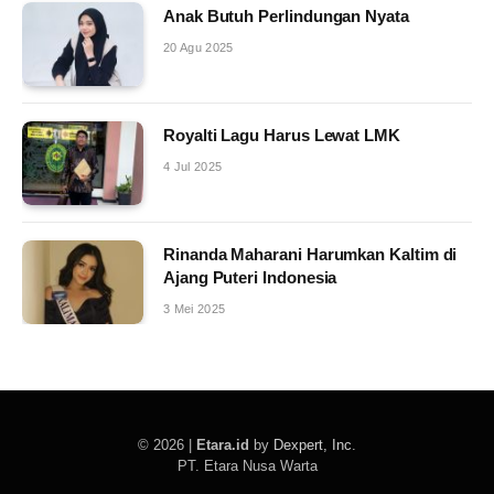
Anak Butuh Perlindungan Nyata
20 Agu 2025
Royalti Lagu Harus Lewat LMK
4 Jul 2025
Rinanda Maharani Harumkan Kaltim di
Ajang Puteri Indonesia
3 Mei 2025
© 2026 |
Etara.id
by
Dexpert, Inc
.
PT. Etara Nusa Warta