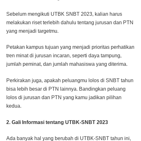
Sebelum mengikuti UTBK SNBT 2023, kalian harus
melakukan riset terlebih dahulu tentang jurusan dan PTN
yang menjadi targetmu.
Petakan kampus tujuan yang menjadi prioritas perhatikan
tren minat di jurusan incaran, seperti daya tampung,
jumlah peminat, dan jumlah mahasiswa yang diterima.
Perkirakan juga, apakah peluangmu lolos di SNBT tahun
bisa lebih besar di PTN lainnya. Bandingkan peluang
lolos di jurusan dan PTN yang kamu jadikan pilihan
kedua.
2. Gali Informasi tentang UTBK-SNBT 2023
Ada banyak hal yang berubah di UTBK-SNBT tahun ini,