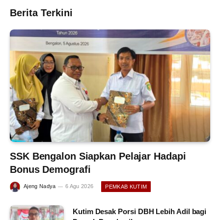
Berita Terkini
SSK Bengalon Siapkan Pelajar Hadapi
Bonus Demografi
Ajeng Nadya
6 Agu 2026
PEMKAB KUTIM
Kutim Desak Porsi DBH Lebih Adil bagi