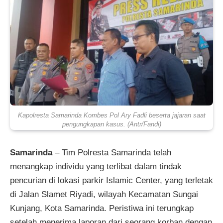
Kapolresta Samarinda Kombes Pol Ary Fadli beserta jajaran saat
pengungkapan kasus. (Antr/Fandi)
Samarinda
–
Tim Polresta Samarinda telah
menangkap individu yang terlibat dalam tindak
pencurian di lokasi parkir Islamic Center, yang terletak
di Jalan Slamet Riyadi, wilayah Kecamatan Sungai
Kunjang, Kota Samarinda. Peristiwa ini terungkap
setelah menerima laporan dari seorang korban dengan