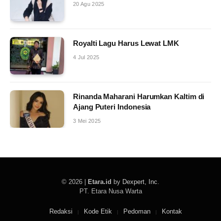
20 Agu 2025
Royalti Lagu Harus Lewat LMK
4 Jul 2025
Rinanda Maharani Harumkan Kaltim di
Ajang Puteri Indonesia
3 Mei 2025
© 2026 |
Etara.id
by
Dexpert, Inc
.
PT. Etara Nusa Warta
Redaksi
Kode Etik
Pedoman
Kontak