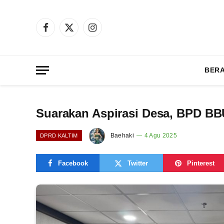
Facebook
X
Instagram
(Twitter)
BER
Suarakan Aspirasi Desa, BPD BB
Baehaki
4 Agu 2025
DPRD KALTIM
Facebook
Twitter
Pinterest