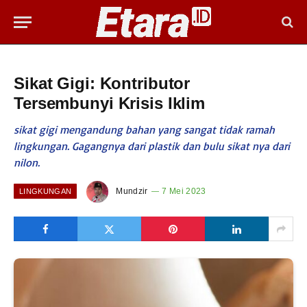
Sikat Gigi: Kontributor
Tersembunyi Krisis Iklim
sikat gigi mengandung bahan yang sangat tidak ramah
lingkungan. Gagangnya dari plastik dan bulu sikat nya dari
nilon.
Mundzir
7 Mei 2023
LINGKUNGAN