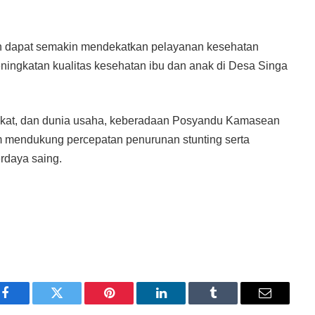
 dapat semakin mendekatkan pelayanan kesehatan
ingkatan kualitas kesehatan ibu dan anak di Desa Singa
akat, dan dunia usaha, keberadaan Posyandu Kamasean
am mendukung percepatan penurunan stunting serta
rdaya saing.
Facebook
Twitter
Pinterest
LinkedIn
Tumblr
Email