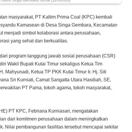
 Desa Singa Gembara Jumat (12/6/2026)
tan masyarakat, PT Kaltim Prima Coal (KPC) kembali
 Posyandu Kamasean di Desa Singa Gembara, Kecamatan
but menjadi simbol kolaborasi antara perusahaan,
asi yang sehat dan berkualitas.
ri program tanggung jawab sosial perusahaan (CSR)
iri Wakil Bupati Kutai Timur sekaligus Ketua Tim
 Mahyunadi, Ketua TP PKK Kutai Timur Ir. Hj. Siti
ana Sri Kurniati, Camat Sangatta Utara Hasdiah, SE,
 perwakilan PT Pama, tokoh agama, tokoh masyarakat,
HE) PT KPC, Febriana Kurniasari, mengatakan
n dari komitmen perusahaan dalam meningkatkan
k. Nilai pembangunan fasilitas tersebut mencapai sekitar