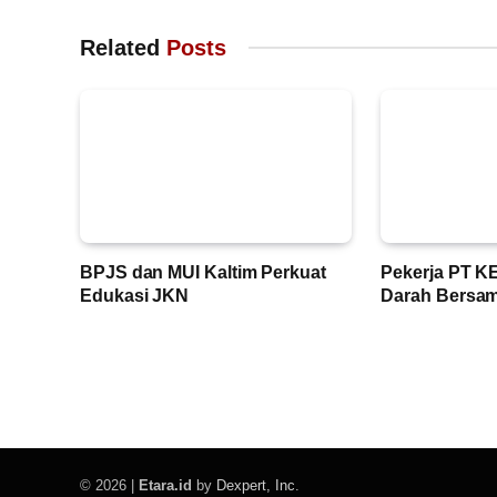
Related
Posts
BPJS dan MUI Kaltim Perkuat
Pekerja PT K
Edukasi JKN
Darah Bersa
© 2026 |
Etara.id
by
Dexpert, Inc
.