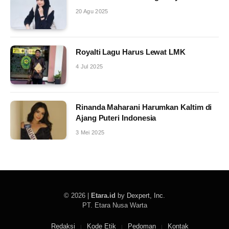
20 Agu 2025
Royalti Lagu Harus Lewat LMK
4 Jul 2025
Rinanda Maharani Harumkan Kaltim di
Ajang Puteri Indonesia
3 Mei 2025
© 2026 |
Etara.id
by
Dexpert, Inc
.
PT. Etara Nusa Warta
Redaksi
Kode Etik
Pedoman
Kontak