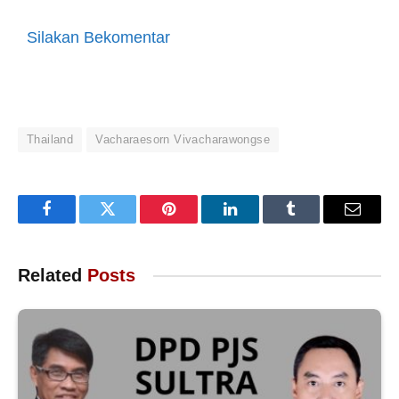
Silakan Bekomentar
Thailand
Vacharaesorn Vivacharawongse
Facebook
Twitter
Pinterest
LinkedIn
Tumblr
Email
Related
Posts