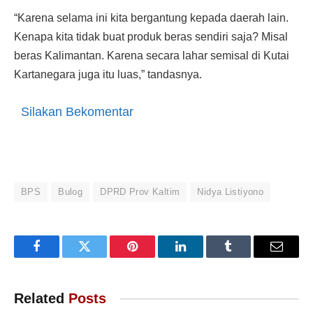
“Karena selama ini kita bergantung kepada daerah lain.
Kenapa kita tidak buat produk beras sendiri saja? Misal
beras Kalimantan. Karena secara lahar semisal di Kutai
Kartanegara juga itu luas,” tandasnya.
Silakan Bekomentar
BPS
Bulog
DPRD Prov Kaltim
Nidya Listiyono
Facebook
Twitter
Pinterest
LinkedIn
Tumblr
Email
Related
Posts