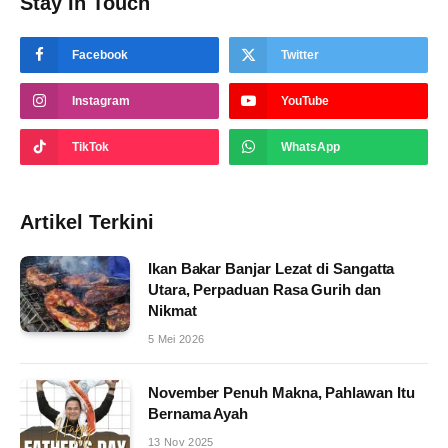
Stay In Touch
Facebook
Twitter
Instagram
YouTube
TikTok
WhatsApp
Artikel Terkini
Ikan Bakar Banjar Lezat di Sangatta
Utara, Perpaduan Rasa Gurih dan
Nikmat
5 Mei 2026
November Penuh Makna, Pahlawan Itu
Bernama Ayah
13 Nov 2025