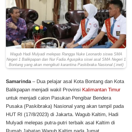
Wagub Hadi Mulyadi melepas Rangga Nuke Leonardo siswa SMA
Negeri 1 Balikpapan dan Nur Fadia Aguspika siswi asal SMA Negeri 1
Bontang yang akan mengikuti karantina Paskibraka Nasional (.inet)
Samarinda
– Dua pelajar asal Kota Bontang dan Kota
Balikpapan menjadi wakil Provinsi
Kalimantan Timur
untuk menjadi calon Pasukan Pengibar Bendera
Pusaka (Paskibraka) Nasional yang akan tampil pada
HUT RI (17/8/2023) di Jakarta. Wagub Kaltim, Hadi
Mulyadi melepas putra-putri terbaik asal Kaltim di
Rumah Jabatan Wagub Kaltim pada Jumat,