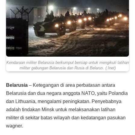
Kendaraan militer Belarusia berkumpul bersiap untuk mengikuti latihan
militer gabungan Belarusia dan Rusia di Belarus. (.Inet)
Belarusia
– Ket
egangan di area perbatasan antara
Belarusia dan dua negara anggota NATO, yaitu Polandia
dan Lithuania, mengalami peningkatan. Penyebabnya
adalah tindakan Minsk untuk melaksanakan latihan
militer di sekitar batas wilayah dan kedatangan pasukan
wagner.