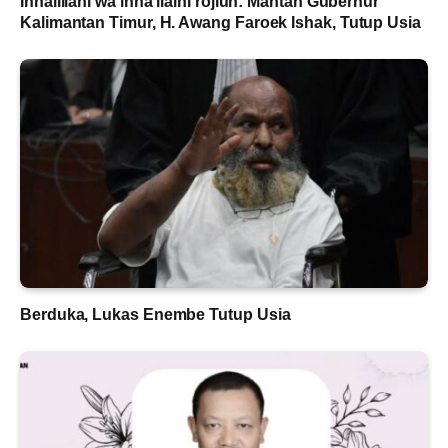
Innalillahi wa inna ilaihi rojiun: Mantan Gubernur
Kalimantan Timur, H. Awang Faroek Ishak, Tutup Usia
Berduka, Lukas Enembe Tutup Usia