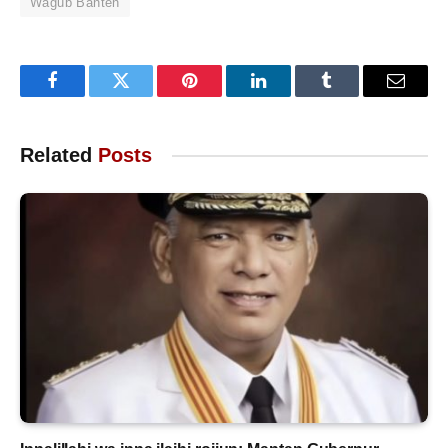
Wagub Banten
Facebook
Twitter
Pinterest
LinkedIn
Tumblr
Email
Related
Posts