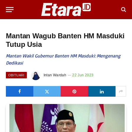
Mantan Wagub Banten HM Masduki
Tutup Usia
Mantan Wakil Gubernur Banten HM Masduki: Mengenang
Dedikasi
Intan Wardah
22 Jun 2023
OBITUARI