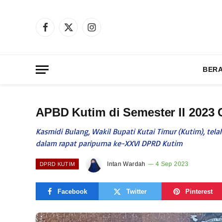
Facebook
X
Instagram
(Twitter)
BER
APBD Kutim di Semester II 2023 
Kasmidi Bulang, Wakil Bupati Kutai Timur (Kutim), tel
dalam rapat paripurna ke-XXVI DPRD Kutim
Intan Wardah
4 Sep 2023
DPRD KUTIM
Facebook
Twitter
Pinterest