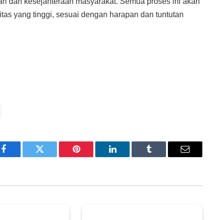
 dan kesejahteraan masyarakat. Semua proses ini akan
itas yang tinggi, sesuai dengan harapan dan tuntutan
Facebook
Twitter
Pinterest
LinkedIn
Tumblr
Email