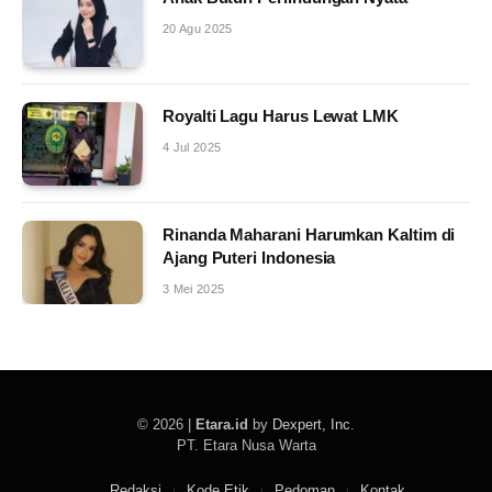
20 Agu 2025
Royalti Lagu Harus Lewat LMK
4 Jul 2025
Rinanda Maharani Harumkan Kaltim di
Ajang Puteri Indonesia
3 Mei 2025
© 2026 |
Etara.id
by
Dexpert, Inc
.
PT. Etara Nusa Warta
Redaksi
Kode Etik
Pedoman
Kontak