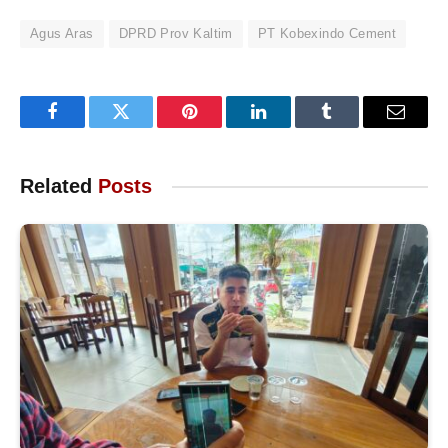
Agus Aras
DPRD Prov Kaltim
PT Kobexindo Cement
Facebook
Twitter
Pinterest
LinkedIn
Tumblr
Email
Related
Posts