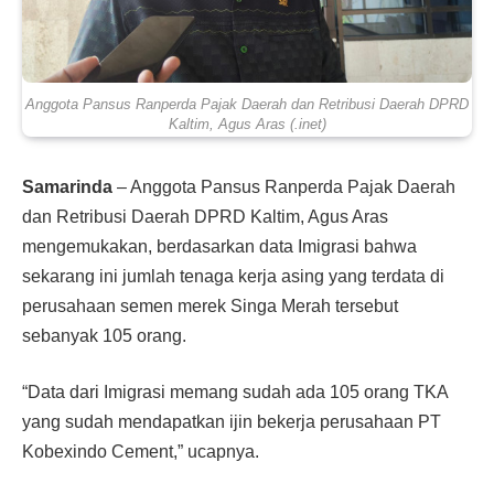
Anggota Pansus Ranperda Pajak Daerah dan Retribusi Daerah DPRD
Kaltim, Agus Aras (.inet)
Samarinda
– Anggota Pansus Ranperda Pajak Daerah
dan Retribusi Daerah DPRD Kaltim, Agus Aras
mengemukakan, berdasarkan data Imigrasi bahwa
sekarang ini jumlah tenaga kerja asing yang terdata di
perusahaan se­men merek Singa Merah terse­but
sebanyak 105 orang.
“Data dari Imigrasi memang sudah ada 105 orang TKA
yang sudah mendapatkan ijin beker­ja perusahaan PT
Kobexindo Cement,” ucapnya.