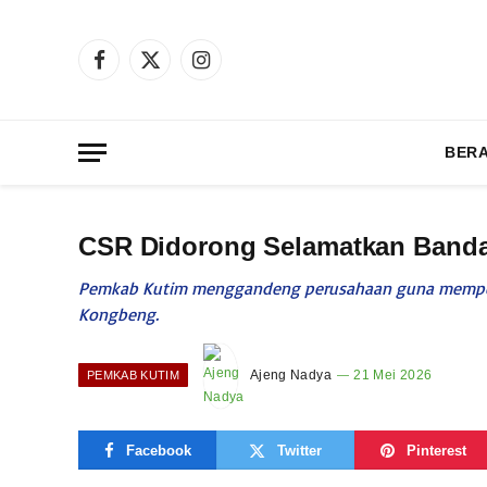
Facebook
X
Instagram
(Twitter)
BER
CSR Didorong Selamatkan Banda
Pemkab Kutim menggandeng perusahaan guna memperce
Kongbeng.
Ajeng Nadya
21 Mei 2026
PEMKAB KUTIM
Facebook
Twitter
Pinterest