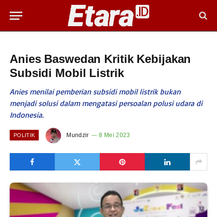
Anies Baswedan Kritik Kebijakan
Subsidi Mobil Listrik
Anies menilai pemberian subsidi mobil listrik bukan
menjadi solusi dalam mengatasi persoalan polusi udara di
Indonesia.
Mundzir
8 Mei 2023
POLITIK