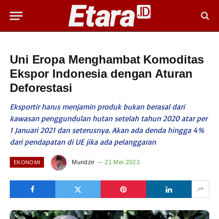
Uni Eropa Menghambat Komoditas
Ekspor Indonesia dengan Aturan
Deforestasi
Eksportir harus menjamin produk bukan berasal dari
kawasan penggundulan hutan setelah tahun 2020 atar per
1 Januari 2021 dan seterusnya. Akan ada denda hingga 4%
dari pendapatan di UE jika ada pelanggaran
Mundzir
21 Mei 2023
EKONOMI