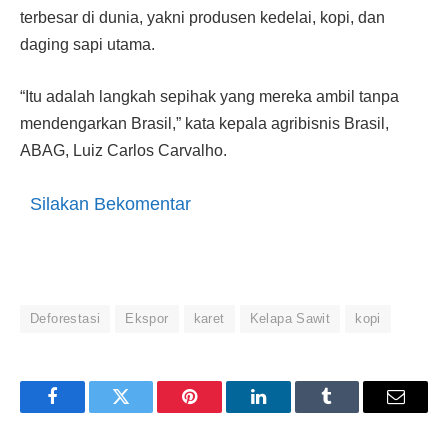
terbesar di dunia, yakni produsen kedelai, kopi, dan
daging sapi utama.
“Itu adalah langkah sepihak yang mereka ambil tanpa
mendengarkan Brasil,” kata kepala agribisnis Brasil,
ABAG, Luiz Carlos Carvalho.
Silakan Bekomentar
Deforestasi
Ekspor
karet
Kelapa Sawit
kopi
Facebook
Twitter
Pinterest
LinkedIn
Tumblr
Email