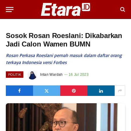
Sosok Rosan Roeslani: Dikabarkan
Jadi Calon Wamen BUMN
Rosan Perkasa Roeslani pernah masuk dalam daftar orang
terkaya Indonesia versi Forbes
Intan Wardah
16 Jul 2023
POLITIK