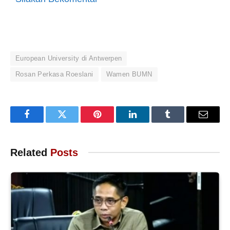
European University di Antwerpen
Rosan Perkasa Roeslani
Wamen BUMN
Facebook
Twitter
Pinterest
LinkedIn
Tumblr
Email
Related
Posts