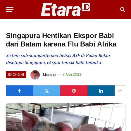
Singapura Hentikan Ekspor Babi
dari Batam karena Flu Babi Afrika
Sistem sub-kompartemen bebas ASF di Pulau Bulan
disetujui Singapura, ekspor ternak babi terbuka
Mundzir
7 Mei 2023
EKONOMI