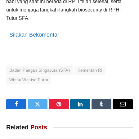
babi yang saat ini berada di RPH telah selesai, serta
untuk menjaga langkah-langkah biosecurity di RPH.”
Tutur SFA.
Silakan Bekomentar
Badan Pangan Singapura (SFA)
Kementan RI
Wisnu Wasisa Putra
Facebook
Twitter
Pinterest
LinkedIn
Tumblr
Email
Related
Posts