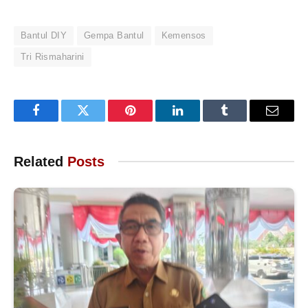
Bantul DIY
Gempa Bantul
Kemensos
Tri Rismaharini
Facebook
Twitter
Pinterest
LinkedIn
Tumblr
Email
Related
Posts