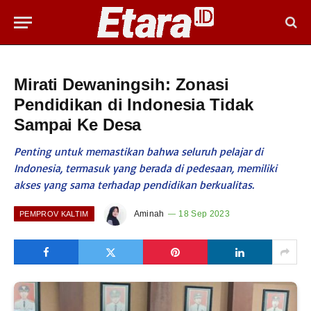
Mirati Dewaningsih: Zonasi
Pendidikan di Indonesia Tidak
Sampai Ke Desa
Penting untuk memastikan bahwa seluruh pelajar di
Indonesia, termasuk yang berada di pedesaan, memiliki
akses yang sama terhadap pendidikan berkualitas.
Aminah
18 Sep 2023
PEMPROV KALTIM